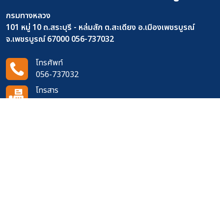
กรมทางหลวง
101 หมู่ 10 ถ.สระบุรี - หล่มสัก ต.สะเดียง อ.เมืองเพชรบูรณ์
จ.เพชรบูรณ์ 67000 056-737032
โทรศัพท์
056-737032
โทรสาร
-
อีเมล
doh0601@doh.go.th
ติดตามเราได้ที่
จำนวนผู้เข้าชมเว็บไซต์